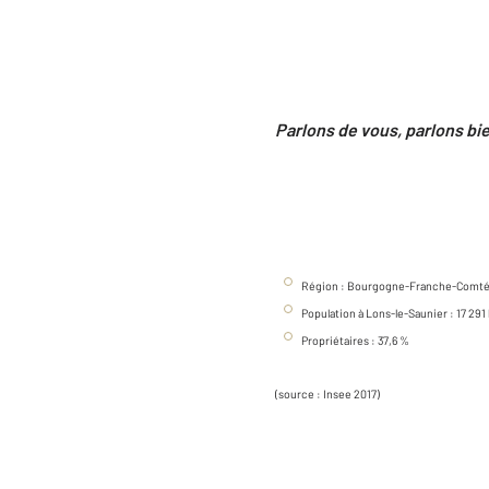
Parlons de vous, parlons bi
Région : Bourgogne-Franche-Comt
Population à Lons-le-Saunier : 17 291
Propriétaires : 37,6 %
(source : Insee 2017)