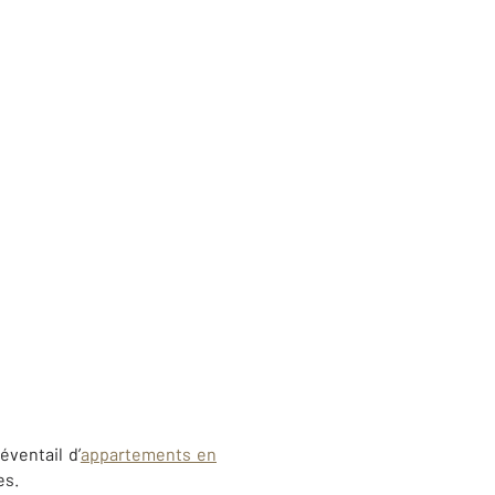
ventail d’
appartements en
es.