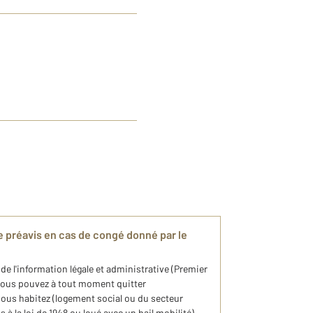
e préavis en cas de congé donné par le
n de l'information légale et administrative (Premier
 vous pouvez à tout moment quitter
vous habitez (logement social ou du secteur
à la loi de 1948 ou loué avec un bail mobilité).