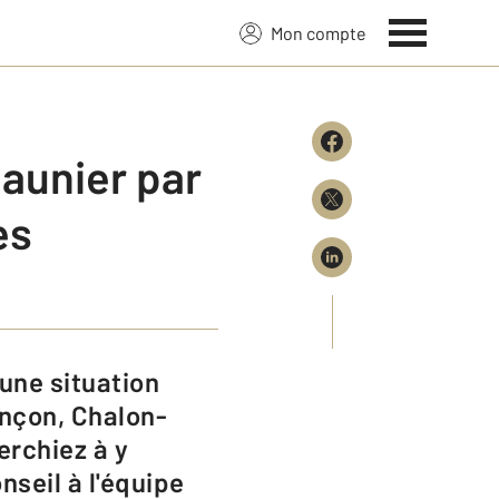
Mon compte
aunier par
es
ançon, Chalon-
erchiez à y
seil à l'équipe